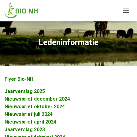
N
A
V
I
G
Ledeninformatie
A
T
I
E
W
I
Flyer Bio-NH
S
S
Jaarverslag 2025
E
L
Nieuwsbrief december 2024
E
Nieuwsbrief oktober 2024
N
Nieuwsbrief juli 2024
Nieuwsbrief april 2024
Jaarverslag 2023