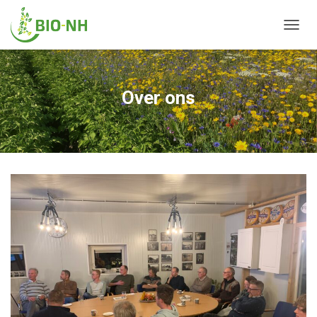
N
A
V
I
G
Over ons
A
T
I
E
W
I
S
S
E
L
E
N