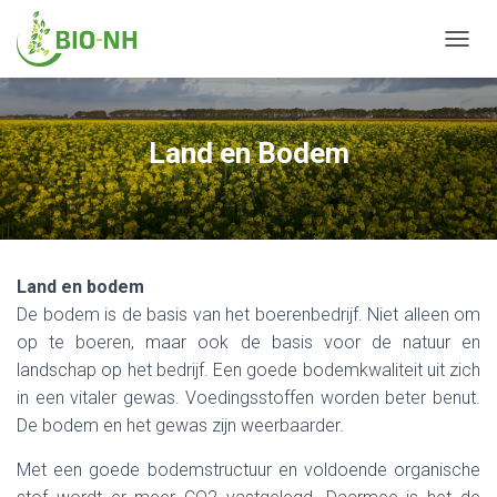
N
A
V
I
G
Land en Bodem
A
T
I
E
W
I
Land en bodem
S
S
De bodem is de basis van het boerenbedrijf. Niet alleen om
E
op te boeren, maar ook de basis voor de natuur en
L
landschap op het bedrijf. Een goede bodemkwaliteit uit zich
E
N
in een vitaler gewas. Voedingsstoffen worden beter benut.
De bodem en het gewas zijn weerbaarder.
Met een goede bodemstructuur en voldoende organische