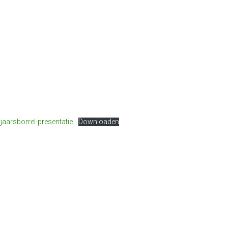
arsborrel-presentatie
Downloaden