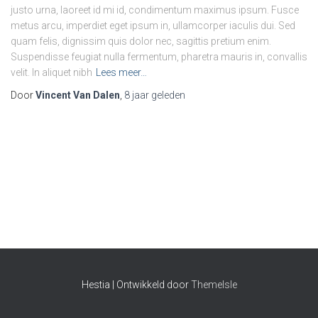
justo urna, laoreet id mi id, condimentum maximus ipsum. Fusce
metus arcu, imperdiet eget ipsum in, ullamcorper iaculis dui. Sed
quam felis, dignissim quis dolor nec, sagittis pretium enim.
Suspendisse feugiat nulla fermentum, pharetra mauris in, convallis
velit. In aliquet nibh
Lees meer…
Door
Vincent Van Dalen
,
8 jaar
geleden
Hestia | Ontwikkeld door
ThemeIsle