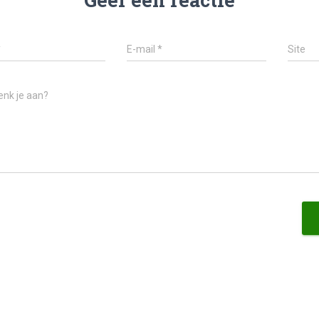
*
E-mail
*
Site
enk je aan?