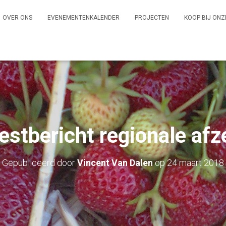
OVER ONS
EVENEMENTENKALENDER
PROJECTEN
KOOP BIJ ONZ
estbericht regionale afz
Gepubliceerd door
Vincent Van Dalen
op
24 maart 2018