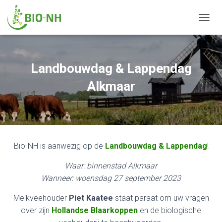
N
A
V
I
G
Landbouwdag & Lappendag
A
T
Alkmaar
I
E
W
I
S
S
Bio-NH is aanwezig op de
Landbouwdag & Lappendag
!
E
L
Waar: binnenstad Alkmaar
E
N
Wanneer: woensdag 27 september 2023
Melkveehouder
Piet Kaatee
staat paraat om uw vragen
over zijn
Hollandse Blaarkoppen
en de biologische