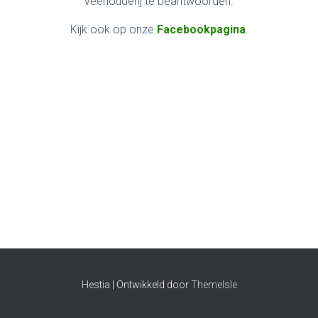
veehouderij te beantwoorden.
Kijk ook op onze
Facebookpagina
.
Hestia | Ontwikkeld door
ThemeIsle